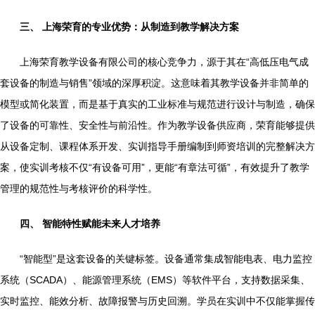
三、 上海荣育的专业优势：从制造到教学解决方案
上海荣育教学设备有限公司的核心竞争力，源于其在“高低压电气成
套设备的制造与销售”领域的深厚积淀。这意味着其教学设备并非简单的
模型或简化装置，而是基于真实的工业标准与规范进行设计与制造，确保
了设备的可靠性、安全性与前沿性。作为教学设备供应商，荣育能够提供
从设备定制、课程体系开发、实训指导手册编制到师资培训的完整解决方
案，使实训考核不仅“有设备可用”，更能“有章法可循”，有效提升了教学
管理的规范性与考核评价的科学性。
四、 智能特性赋能未来人才培养
“智能型”是这套设备的关键标签。设备通常集成智能电表、电力监控
系统（SCADA）、能源管理系统（EMS）等软件平台，支持数据采集、
实时监控、能效分析、故障报警与历史回溯。学员在实训中不仅能掌握传