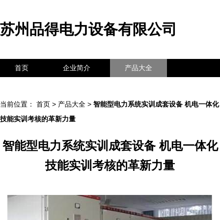
苏州品得电力设备有限公司
首页
企业简介
产品大全
联系我们
企业信息
访客留言
当前位置：
首页
>
产品大全
>
智能型电力系统实训成套设备 机电一体化
技能实训考核的革新力量
智能型电力系统实训成套设备 机电一体化
技能实训考核的革新力量