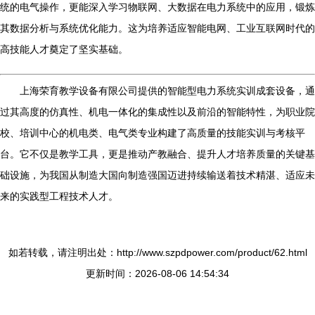
统的电气操作，更能深入学习物联网、大数据在电力系统中的应用，锻炼
其数据分析与系统优化能力。这为培养适应智能电网、工业互联网时代的
高技能人才奠定了坚实基础。
上海荣育教学设备有限公司提供的智能型电力系统实训成套设备，通
过其高度的仿真性、机电一体化的集成性以及前沿的智能特性，为职业院
校、培训中心的机电类、电气类专业构建了高质量的技能实训与考核平
台。它不仅是教学工具，更是推动产教融合、提升人才培养质量的关键基
础设施，为我国从制造大国向制造强国迈进持续输送着技术精湛、适应未
来的实践型工程技术人才。
如若转载，请注明出处：http://www.szpdpower.com/product/62.html
更新时间：2026-08-06 14:54:34