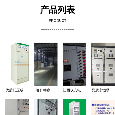
产品列表
PRODUCT
----------------
优质低压成
喀什德森
江西玖安电
品质永恒承
套开关柜的
深耕高低压
气 专业制
诺 探讨高
选择 环高
成套设备制
造高低压成
低压成套设
电气GCK抽
造，助力区
套设备，夯
备的电气控