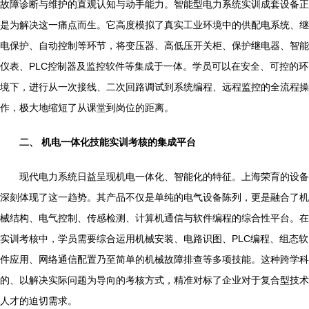
故障诊断与维护的直观认知与动手能力。智能型电力系统实训成套设备正
是为解决这一痛点而生。它高度模拟了真实工业环境中的供配电系统、继
电保护、自动控制等环节，将变压器、高低压开关柜、保护继电器、智能
仪表、PLC控制器及监控软件等集成于一体。学员可以在安全、可控的环
境下，进行从一次接线、二次回路调试到系统编程、远程监控的全流程操
作，极大地缩短了从课堂到岗位的距离。
二、 机电一体化技能实训考核的集成平台
现代电力系统日益呈现机电一体化、智能化的特征。上海荣育的设备
深刻体现了这一趋势。其产品不仅是单纯的电气设备陈列，更是融合了机
械结构、电气控制、传感检测、计算机通信与软件编程的综合性平台。在
实训考核中，学员需要综合运用机械安装、电路识图、PLC编程、组态软
件应用、网络通信配置乃至简单的机械故障排查等多项技能。这种跨学科
的、以解决实际问题为导向的考核方式，精准对标了企业对于复合型技术
人才的迫切需求。