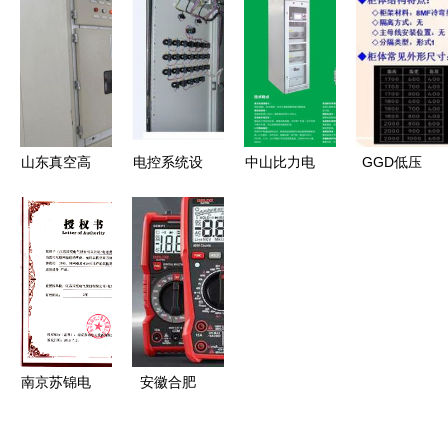
选择 环高
成套设备制
造高低压成
低压成套设
电气GCK抽
造，助力区
套设备，夯
备的电气控
出式开关柜
域电气化升
实电气安全
制制造与销
解析
级
基石
售
山东真空高
电控系统设
中山比力电
GGD低压
压开关柜厂
计改造与电
气 专业电
交流固定柜
高低压电气
气成套设备
能质量治理
全解析 从
成套设备标
制造 从开
与高低压电
制造到销售
杆，驱动绿
关箱柜到高
气成套设备
的技术与应
色电力新未
低压配电的
解决方案提
用指南
来
优化路径
供商
南京苏锦电
安徽合肥
力 高低压
打造高低压
电气成套设
电气成套设