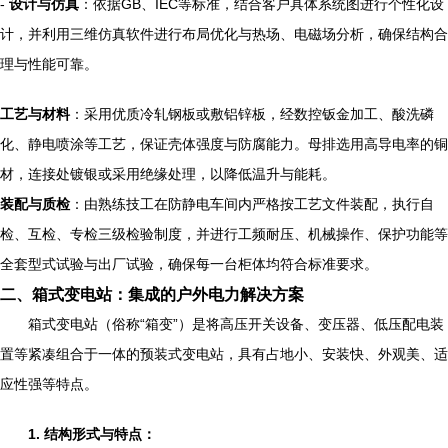
-
设计与仿真
：依据GB、IEC等标准，结合客户具体系统图进行个性化设
计，并利用三维仿真软件进行布局优化与热场、电磁场分析，确保结构合
理与性能可靠。
工艺与材料
：采用优质冷轧钢板或敷铝锌板，经数控钣金加工、酸洗磷
化、静电喷涂等工艺，保证壳体强度与防腐能力。母排选用高导电率的铜
材，连接处镀银或采用绝缘处理，以降低温升与能耗。
装配与质检
：由熟练技工在防静电车间内严格按工艺文件装配，执行自
检、互检、专检三级检验制度，并进行工频耐压、机械操作、保护功能等
全套型式试验与出厂试验，确保每一台柜体均符合标准要求。
二、箱式变电站：集成的户外电力解决方案
箱式变电站（俗称“箱变”）是将高压开关设备、变压器、低压配电装
置等紧凑组合于一体的预装式变电站，具有占地小、安装快、外观美、适
应性强等特点。
1. 结构形式与特点：