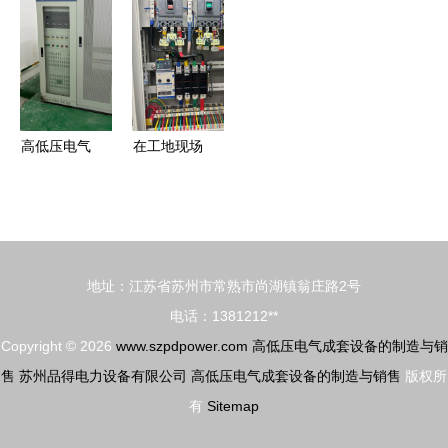
与市场前景
电气设备全
高低压成套
地区高低压
分析
面解析
电气设备的
电气成套设
制造与销售
备制造与销
售
高低压电气
在工地现场
成套设备
高低压成套
制造工艺与
设备的一天
市场销售全
与行业洞察
解析
地址：江苏省苏州市常熟市尚湖镇翁庄路2号
电话：1381212**
Copyright © 2026
www.szpdpower.com
高低压电气成套设备的制造与销
售
苏州品得电力设备有限公司
高低压电气成套设备的制造与销售
版权所
有
Sitemap