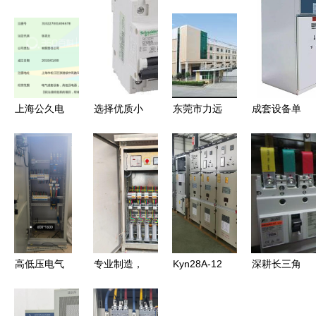
上海公久电
选择优质小
东莞市力远
成套设备单
气 专注高
型断路器供
电气工程
相接地故障
低压电气成
应商 聚焦
新能源领域
的危害及其
套设备的制
上海施耐德
高低压电气
对高低压电
造与销售
电气的高低
成套设备的
气成套设备
压电气成套
制造与销售
制造与销售
设备
专家
的影响
高低压电气
专业制造，
Kyn28A-12
深耕长三角
成套设备
卓越服务
开关柜 中
聚焦上海、
制造、销售
高低压成套
置柜10kV
苏州、昆山