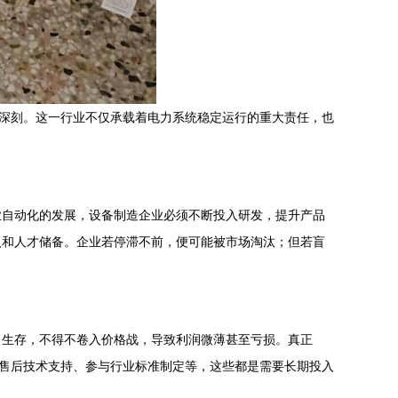
为深刻。这一行业不仅承载着电力系统稳定运行的重大责任，也
业自动化的发展，设备制造企业必须不断投入研发，提升产品
入和人才储备。企业若停滞不前，便可能被市场淘汰；但若盲
了生存，不得不卷入价格战，导致利润微薄甚至亏损。真正
强售后技术支持、参与行业标准制定等，这些都是需要长期投入