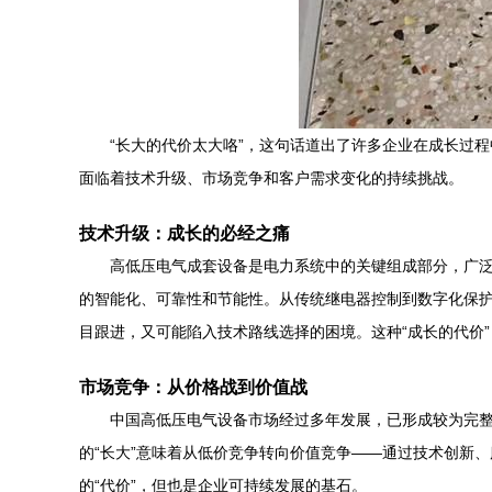
“长大的代价太大咯”，这句话道出了许多企业在成长过
面临着技术升级、市场竞争和客户需求变化的持续挑战。
技术升级：成长的必经之痛
高低压电气成套设备是电力系统中的关键组成部分，广
的智能化、可靠性和节能性。从传统继电器控制到数字化保
目跟进，又可能陷入技术路线选择的困境。这种“成长的代价
市场竞争：从价格战到价值战
中国高低压电气设备市场经过多年发展，已形成较为完
的“长大”意味着从低价竞争转向价值竞争——通过技术创新
的“代价”，但也是企业可持续发展的基石。