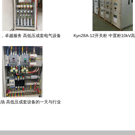
，卓越服务 高低压成套电气设备
Kyn28A-12开关柜 中置柜10k
全面解析
电气设备的制造与销售
场 高低压成套设备的一天与行业
洞察