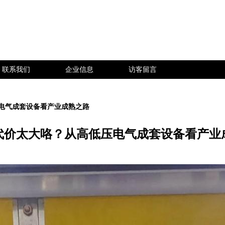
联系我们
企业信息
访客留言
电气成套设备看产业成熟之路
代价太大咯？从高低压电气成套设备看产业